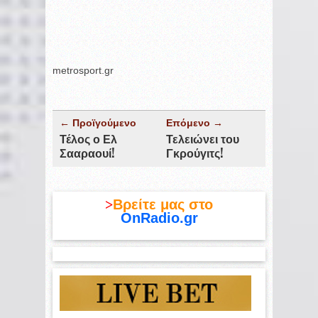
metrosport.gr
← Προϊγούμενο
Επόμενο →
Τέλος ο Ελ
Τελειώνει του
Σααραουί!
Γκρούγιτς!
>
Βρείτε μας στο
OnRadio.gr