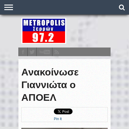
O
ΣΤΑΘΜΌΣ
METRONEWS
ΠΟΔΌΣΦΑΙΡΟ
ΒΑΘΜΟΛΟΓΊΕΣ
ΠΡΟΓΡΆΜΜΑΤΑ
ΣΤΟΊΧΗΜΑ
ΕΠΙΚΟΙΝΩΝΊΑ
Ανακοίνωσε
Γιαννιώτα ο
ΑΠΟΕΛ
Pin It