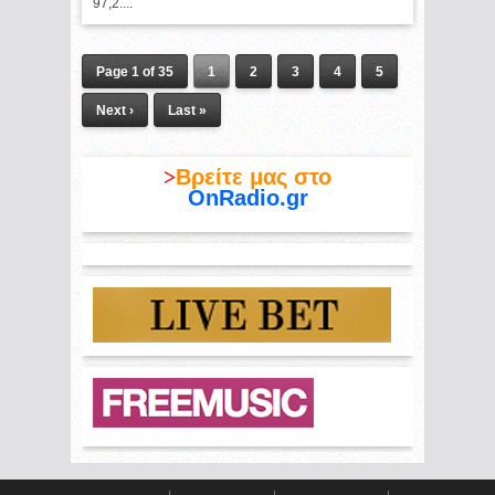
97,2....
Page 1 of 35
1
2
3
4
5
Next ›
Last »
>
Βρείτε μας στο
OnRadio.gr