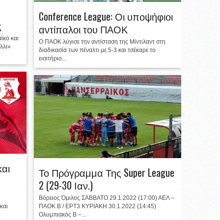
Conference League: Οι υποψήφιοι
ς
αντίπαλοι του ΠΑΟΚ
ϊκό και
Ο ΠΑΟΚ λύγισε την αντίσταση της Μίντιλαντ στη
λλι»
διαδικασία των πέναλτι με 5-3 και τσέκαρε το
εισιτήριο...
αι
Το Πρόγραμμα Της Super League
2 (29-30 Ιαν.)
Βόρειος Όμιλος ΣΑΒΒΑΤΟ 29.1.2022 (17:00) ΑΕΛ –
και
ΠΑΟΚ Β / ΕΡΤ3 ΚΥΡΙΑΚΗ 30.1.2022 (14:45)
Ολυμπιακός Β –...