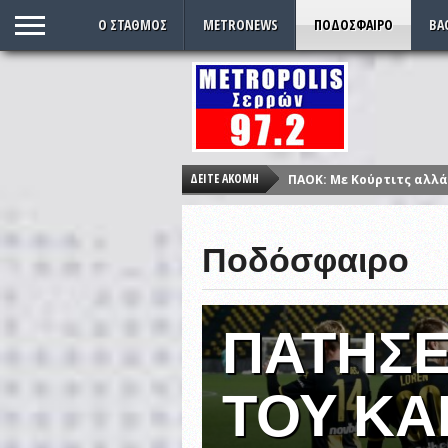
O ΣΤΑΘΜΌΣ
METRONEWS
ΠΟΔΌΣΦΑΙΡΟ
ΒΑ
ΠΑΟΚ: Με Κούρτιτς αλλά
ΔΕΊΤΕ ΑΚΌΜΗ
ΚΙΝΑΛ: Κανονικά στις 5 
Αλλαγή ώρας: Πότε γυρί
Ποδόσφαιρο
Σέρρες – συνελήφθη με 
Παρέλαση ξανά μετά από
Εντυπωσιακές εικόνες 
ΠΆΤΗΣΕ
ΤΟΥ ΚΑ