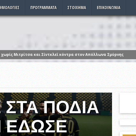
ΘΜΟΛΟΓΊΕΣ
ΠΡΟΓΡΆΜΜΑΤΑ
ΣΤΟΊΧΗΜΑ
ΕΠΙΚΟΙΝΩΝΊΑ
 χωρίς Μιτρίτσα και Σίντκλεϊ κόντρα στον Απόλλωνα Σμύρνης
και 12 Δεκεμβρίου οι εσωκομματικές εκλογές
ζουμε τα ρολόγια μας μια ώρα πίσω
ηρωίνη και κοκαΐνη
 32 χρόνια σε χωριό των Σερρών – Συγκίνηση και υπερηφάνεια (vide
από τη στρατιωτική παρέλαση της Θεσσαλονίκης
 ΣΤΑ ΠΌΔΙΑ
Ι ΈΔΩΣΕ