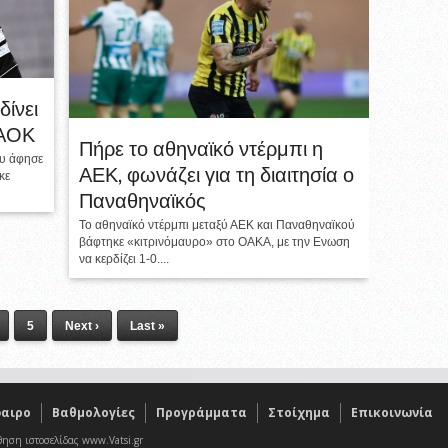
δίνει
ΠΑΟΚ
Πήρε το αθηναϊκό ντέρμπι η
ου άφησε
ΑΕΚ, φωνάζει για τη διαιτησία ο
κε
Παναθηναϊκός
To αθηναϊκό ντέρμπι μεταξύ ΑΕΚ και Παναθηναϊκού
βάφτηκε «κιτρινόμαυρο» στο ΟΑΚΑ, με την Ενωση
να κερδίζει 1-0....
5
Next ›
Last »
αιρο
Βαθμολογίες
Προγράμματα
Στοίχημα
Επικοινωνία
θηση ιστοσελίδας www.Vatsi.gr