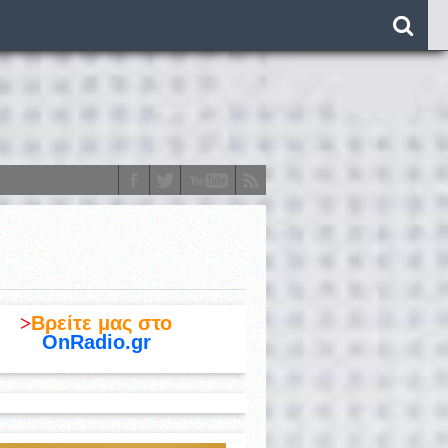
o)
>
Βρείτε μας στο
OnRadio.gr