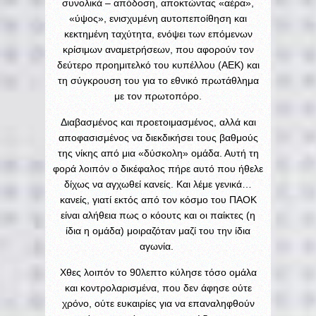
συνολικά – απόδοση, αποκτώντας «αέρα»,
«ύψος», ενισχυμένη αυτοπεποίθηση και
κεκτημένη ταχύτητα, ενόψει των επόμενων
κρίσιμων αναμετρήσεων, που αφορούν τον
δεύτερο προημιτελκό του κυπέλλου (ΑΕΚ) και
τη σύγκρουση του για το εθνικό πρωτάθλημα
με τον πρωτοπόρο.
Διαβασμένος και προετοιμασμένος, αλλά και
αποφασισμένος να διεκδικήσει τους βαθμούς
της νίκης από μια «δύσκολη» ομάδα. Αυτή τη
φορά λοιπόν ο δικέφαλος πήρε αυτό που ήθελε
δίχως να αγχωθεί κανείς. Και λέμε γενικά…
κανείς, γιατί εκτός από τον κόσμο του ΠΑΟΚ
είναι αλήθεια πως ο κόουτς και οι παίκτες (η
ίδια η ομάδα) μοιραζόταν μαζί του την ίδια
αγωνία.
Χθες λοιπόν το 90λεπτο κύλησε τόσο ομάλα
και κοντρολαρισμένα, που δεν άφησε ούτε
χρόνο, ούτε ευκαιρίες για να επαναληφθούν