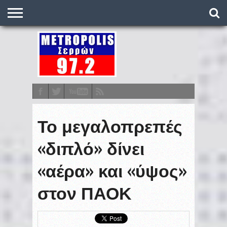
O
ΣΤΑΘΜΌΣ
METRONEWS
ΠΟΔΌΣΦΑΙΡΟ
ΒΑΘΜΟΛΟΓΊΕΣ
ΠΡΟΓΡΆΜΜΑΤΑ
ΣΤΟΊΧΗΜΑ
ΕΠΙΚΟΙΝΩΝΊΑ
Το μεγαλοπρεπές
«διπλό» δίνει
«αέρα» και «ύψος»
στον ΠΑΟΚ