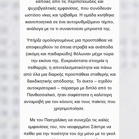
κάποιες από τις περιπετειώδεις και
ψυχοβγαλτικές εμφανίσεις, που συνόδευαν
ωστόσο νίκες και τρίβαθμα. Η ομάδα κινήθηκε
ικανοποιητικά σε ένα αυτορυθμιζόμενο τέμπο,
ανάλογα με το τι συναντούσε μπροστά της.
Υπήρξε ομολογουμένως μια προσπάθεια να
αποφευχθούν τα όποια στραβά και ανάποδα
(ακόμη και παιδαριώδη) θόλωναν μέχρι τώρα
την εικόνα της. Ευκρινέστατα στοιχεία η
πειθαρχία, η αποτελεσματικότητα και πάνω
από όλα μια διαρκής προσπάθεια σταθερής και
διεκδικητικής απόδοσης. Το άνετο – σχεδόν
αυτοκρατορικό – πέρασμα με διπλό από το
Πανθεσσαλικό, ήταν σαφέστατα η καλύτερη
ανταμοιβή για τον κόουτς και τους παίκτες που
χρησιμοποίησε.
Με τον Πασχαλάκη να συνεχίζει τις καλές
εμφανίσεις του, τον νεοφερμένο Σάστρε να
πείθει για την ποιότητα του όχι μόνο με το γκολ