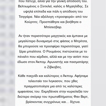
που πέτυχε, αλλά για την γενική απόδοση του.
Βελτιωμένος ο Σίντκλεϊ, καλός ο Μιχαηλίδης. Σε
υψηλά επίπεδα και πάλι η απόδοση του
Τσιγγάρα. Νέα αξιόλογη «προσφορά» από τον
Κούρτιτς. Προσπάθησε και βοήθησε ο
Μπίσεσβαρ.
Αν ήταν περισσότερο μαχητικός και έμπαινε με
μεγαλύτερο δυναμισμό στις φάσεις ο Μιτρίτσα,
θα μπορούσε να προσφέρει περισσότερα, γιατί
ξέρει μπαλίτσα. Ο Ρουμάνος πιστώνεται με το
πέναλτι που κέρδισε, αλλά και με την ασίστ που
έδωσε στον Άκπομ. Αγωνιστής και πεισματάρης
ο Ζίβκοβιτς.
Κάθε παιχνίδι και καλύτερος ο Άκπομ. Αφήσαμε
τελευταίο τον Ινγκασον, που χθες
πραγματοποίησε μια από τις καλύτερες
εμφανίσεις του. Εκμηδένισε στην κυριολεξία τον
δεύτερο σκόρερ του πρωταθλήματος Φαν Βερτ,
βρίσκοντας συγχρόνως και… δίχτυα.