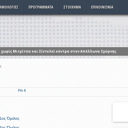
ΘΜΟΛΟΓΊΕΣ
ΠΡΟΓΡΆΜΜΑΤΑ
ΣΤΟΊΧΗΜΑ
ΕΠΙΚΟΙΝΩΝΊΑ
 χωρίς Μιτρίτσα και Σίντκλεϊ κόντρα στον Απόλλωνα Σμύρνης
και 12 Δεκεμβρίου οι εσωκομματικές εκλογές
ς
ζουμε τα ρολόγια μας μια ώρα πίσω
ηρωίνη και κοκαΐνη
 32 χρόνια σε χωριό των Σερρών – Συγκίνηση και υπερηφάνεια (vide
Pin It
από τη στρατιωτική παρέλαση της Θεσσαλονίκης
1ος Όμιλος
2ος Όμιλος