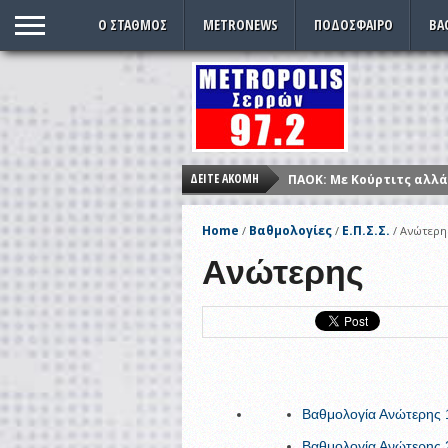
O ΣΤΑΘΜΌΣ
METRONEWS
ΠΟΔΌΣΦΑΙΡΟ
ΒΑ
ΔΕΊΤΕ ΑΚΌΜΗ
ΠΑΟΚ: Με Κούρτιτς αλλά
ΚΙΝΑΛ: Κανονικά στις 5 
Home
Βαθμολογίες
Ε.Π.Σ.Σ.
/
/
/
Ανώτερη
Αλλαγή ώρας: Πότε γυρί
Ανώτερης
Σέρρες – συνελήφθη με 
Παρέλαση ξανά μετά από
Εντυπωσιακές εικόνες 
Βαθμολογία Ανώτερης 
Βαθμολογία Ανώτερης 