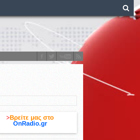
o)
>
Βρείτε μας στο
OnRadio.gr