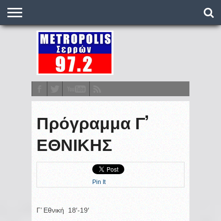
O
ΣΤΑΘΜΌΣ
METRONEWS
ΠΟΔΌΣΦΑΙΡΟ
ΒΑΘΜΟΛΟΓΊΕΣ
ΠΡΟΓΡΆΜΜΑΤΑ
ΣΤΟΊΧΗΜΑ
ΕΠΙΚΟΙΝΩΝΊΑ
Πρόγραμμα Γ’
ΕΘΝΙΚΗΣ
Pin It
Γ’ Εθνική 18′-19′