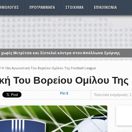
ΘΜΟΛΟΓΊΕΣ
ΠΡΟΓΡΆΜΜΑΤΑ
ΣΤΟΊΧΗΜΑ
ΕΠΙΚΟΙΝΩΝΊΑ
 χωρίς Μιτρίτσα και Σίντκλεϊ κόντρα στον Απόλλωνα Σμύρνης
και 12 Δεκεμβρίου οι εσωκομματικές εκλογές
ζουμε τα ρολόγια μας μια ώρα πίσω
/
Η 16η Αγωνιστική Του Βορείου Ομίλου Της Football League
ηρωίνη και κοκαΐνη
κή Του Βορείου Ομίλου Της F
 32 χρόνια σε χωριό των Σερρών – Συγκίνηση και υπερηφάνεια (vide
από τη στρατιωτική παρέλαση της Θεσσαλονίκης
Pin It
Τελευταία ενημέρωση: 1