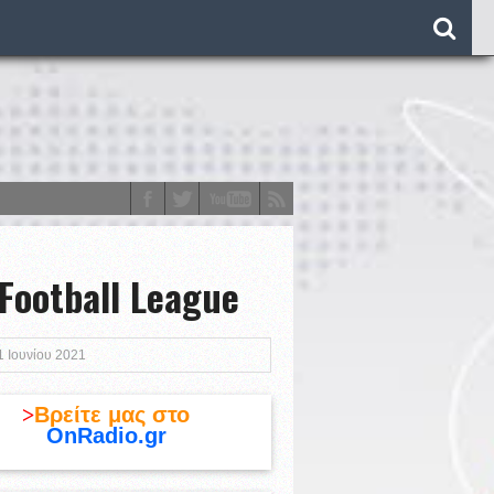
ootball League
o)
1 Ιουνίου 2021
>
Βρείτε μας στο
OnRadio.gr