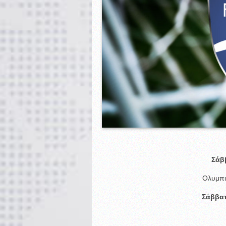
Σάβ
Ολυμπι
Σάββατ