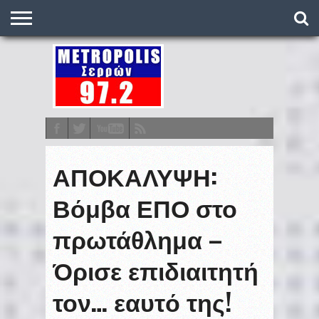
O
ΣΤΑΘΜΌΣ
METRONEWS
ΠΟΔΌΣΦΑΙΡΟ
ΒΑΘΜΟΛΟΓΊΕΣ
ΠΡΟΓΡΆΜΜΑΤΑ
ΣΤΟΊΧΗΜΑ
ΕΠΙΚΟΙΝΩΝΊΑ
ΑΠΟΚΑΛΥΨΗ:
Βόμβα ΕΠΟ στο
πρωτάθλημα –
Όρισε επιδιαιτητή
τον… εαυτό της!