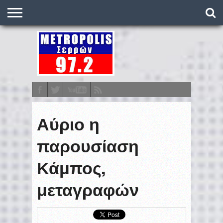
O
ΣΤΑΘΜΌΣ
METRONEWS
ΠΟΔΌΣΦΑΙΡΟ
ΒΑΘΜΟΛΟΓΊΕΣ
ΠΡΟΓΡΆΜΜΑΤΑ
ΣΤΟΊΧΗΜΑ
ΕΠΙΚΟΙΝΩΝΊΑ
Αύριο η
παρουσίαση
Κάμπος,
μεταγραφών