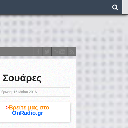
λ Σουάρες
o)
ημέρωση: 15 Μαΐου 2016
>
Βρείτε μας στο
OnRadio.gr