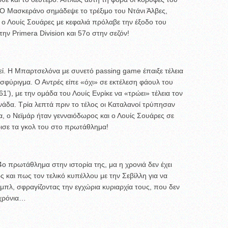
Ο Μασκεράνο σημάδεψε το τρέξιμο του Ντάνι Άλβες,
ι ο Λουίς Σουάρες με κεφαλιά πρόλαβε την έξοδο του
στην Primera Division και 57ο στην σεζόν!
κεί. Η Μπαρτσελόνα με συνετό passing game έπαιξε τέλεια
ο σφύριγμα. Ο Αντρές είπε «όχι» σε εκτέλεση φάουλ του
(61’), με την ομάδα του Λουίς Ενρίκε να «τρώει» τέλεια τον
νάδα. Τρία λεπτά πριν το τέλος οι Καταλανοί τρύπησαν
, ο Νεϊμάρ ήταν γενναιόδωρος και ο Λουίς Σουάρες σε
ρισε τα γκολ του στο πρωτάθλημα!
ο πρωτάθλημα στην ιστορία της, μα η χρονιά δεν έχει
ς και πως τον τελικό κυπέλλου με την Σεβίλλη για να
αμπλ, σφραγίζοντας την εγχώρια κυριαρχία τους, που δεν
 χρόνια…