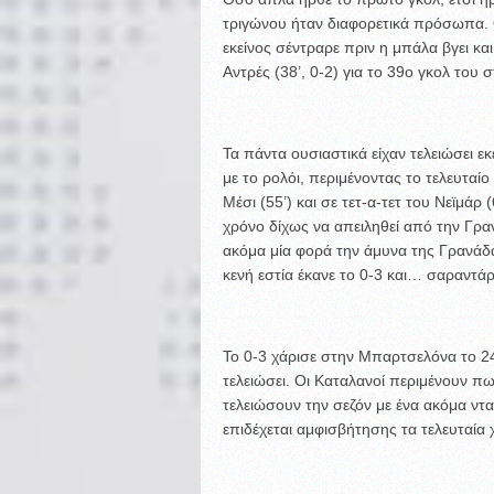
τριγώνου ήταν διαφορετικά πρόσωπα. 
εκείνος σέντραρε πριν η μπάλα βγει κα
Αντρές (38’, 0-2) για το 39ο γκολ του 
Τα πάντα ουσιαστικά είχαν τελειώσει ε
με το ρολόι, περιμένοντας το τελευταί
Μέσι (55’) και σε τετ-α-τετ του Νεϊμάρ 
χρόνο δίχως να απειληθεί από την Γρα
ακόμα μία φορά την άμυνα της Γρανάδα
κενή εστία έκανε το 0-3 και… σαραντά
Το 0-3 χάρισε στην Μπαρτσελόνα το 24
τελειώσει. Οι Καταλανοί περιμένουν πω
τελειώσουν την σεζόν με ένα ακόμα ντ
επιδέχεται αμφισβήτησης τα τελευταία