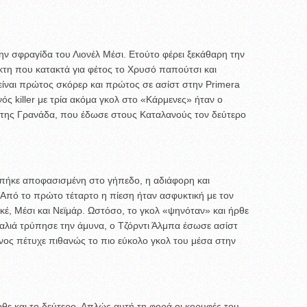
ην σφραγίδα του Λιονέλ Μέσι. Ετούτο φέρει ξεκάθαρη την
κτη που κατακτά για φέτος το Χρυσό παπούτσι και
είναι πρώτος σκόρερ και πρώτος σε ασίστ στην Primera
νός killer με τρία ακόμα γκολ στο «Κάρμενες» ήταν ο
 της Γρανάδα, που έδωσε στους Καταλανούς τον δεύτερο
πήκε αποφασισμένη στο γήπεδο, η αδιάφορη και
 Από το πρώτο τέταρτο η πίεση ήταν ασφυκτική με τον
ικέ, Μέσι και Νεϊμάρ. Ωστόσο, το γκολ «ψηνόταν» και ήρθε
αλιά τρύπησε την άμυνα, ο Τζόρντι Άλμπα έσωσε ασίστ
ίνος πέτυχε πιθανώς το πιο εύκολο γκολ του μέσα στην
θε και το δεύτερο. Απλώς αυτή τη φορά οι κορυφές του