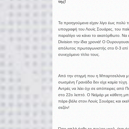
της!
Τα προηγούμενα είχαν λίγο έως πολύ τ
υπογραφή του Λουίς Σουάρες, του παί
παραλίγο να κάνει το ακατόρθωτο. Να 
Division την ίδια χρονιά! Ο Ουρουγουα
απόλυτος πρωταγωνιστής στο 0-3 επί
συνεχόμενο τίτλο τους.
Από την στιγμή που η Μπαρτσελόνα μ
σωσμένη Γρανάδα δεν είχε καμία τύχη.
Αντρές να λέει όχι σε απόπειρες από Π
στο 22ο λεπτό. Ο Νεϊμάρ με κάθετη μπ
πάρε-βάλε στον Λουίς Σουάρες και εκε
σεζόν!
Όσο απλά ήρθε το πρώτο γκολ, έτσι ήρ