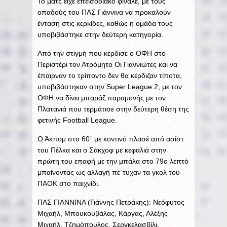
Το ματς είχε επεισοδιακό φινάλε, με τους
οπαδούς του ΠΑΣ Γιάννινα να προκαλούν
ένταση στις κερκίδες, καθώς η ομάδα τους
υποβιβάστηκε στην δεύτερη κατηγορία.
Από την στιγμή που κέρδισε ο ΟΦΗ στο
Περιστέρι τον Ατρόμητο Οι Γιαννιώτες και να
έπαιρναν το τρίποντο δεν θα κέρδιζαν τίποτα,
υποβιβάστηκαν στην Super League 2, με τον
ΟΦΗ να δίνει μπαράζ παραμονής με τον
Πλατανιά που τερμάτισε στην δεύτερη θέση της
φετινής Football League.
Ο Άκπομ στο 60΄ με κοντινό πλασέ από ασίστ
του Πέλκα και ο Σάκχοφ με κεφαλιά στην
πρώτη του επαφή με την μπάλα στο 79ο λεπτό
μπαίνοντας ως αλλαγή πε΄τυχαν τα γκολ του
ΠΑΟΚ στο παιχνίδι.
ΠΑΣ ΓΙΑΝΝΙΝΑ (Γιάννης Πετράκης): Νεόφυτος
Μιχαήλ, Μπουκουβάλας, Κάργας, Αλέξης
Μιχαήλ, Τζημόπουλος, Σεργκελασβίλι,