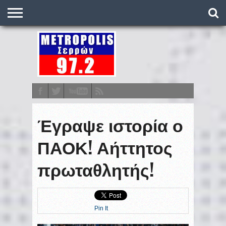
O
ΣΤΑΘΜΌΣ
METRONEWS
ΠΟΔΌΣΦΑΙΡΟ
ΒΑΘΜΟΛΟΓΊΕΣ
ΠΡΟΓΡΆΜΜΑΤΑ
ΣΤΟΊΧΗΜΑ
ΕΠΙΚΟΙΝΩΝΊΑ
Έγραψε ιστορία ο
ΠΑΟΚ! Αήττητος
πρωταθλητής!
Pin It