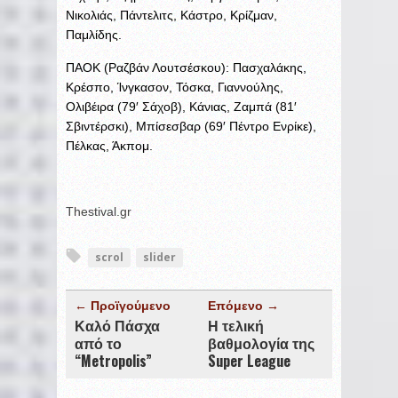
Νικολιάς, Πάντελιτς, Κάστρο, Κρίζμαν,
Παμλίδης.
ΠΑΟΚ (Ραζβάν Λουτσέσκου): Πασχαλάκης,
Κρέσπο, Ίνγκασον, Τόσκα, Γιαννούλης,
Ολιβέιρα (79′ Σάχοβ), Κάνιας, Ζαμπά (81′
Σβιντέρσκι), Μπίσεσβαρ (69′ Πέντρο Ενρίκε),
Πέλκας, Άκπομ.
Thestival.gr
scrol
slider
← Προϊγούμενο
Επόμενο →
Καλό Πάσχα
Η τελική
από το
βαθμολογία της
“Metropolis”
Super League