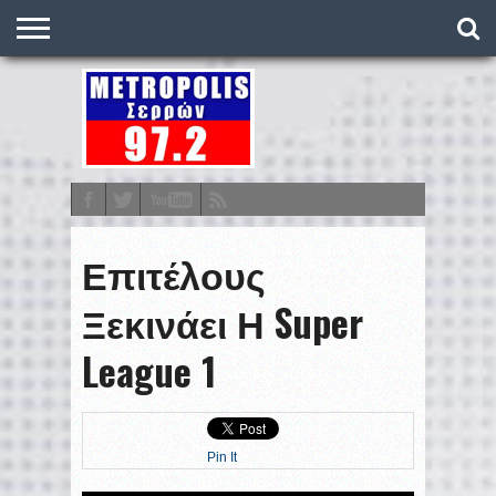
O
ΣΤΑΘΜΌΣ
METRONEWS
ΠΟΔΌΣΦΑΙΡΟ
ΒΑΘΜΟΛΟΓΊΕΣ
ΠΡΟΓΡΆΜΜΑΤΑ
ΣΤΟΊΧΗΜΑ
ΕΠΙΚΟΙΝΩΝΊΑ
Επιτέλους
Ξεκινάει Η Super
League 1
Pin It