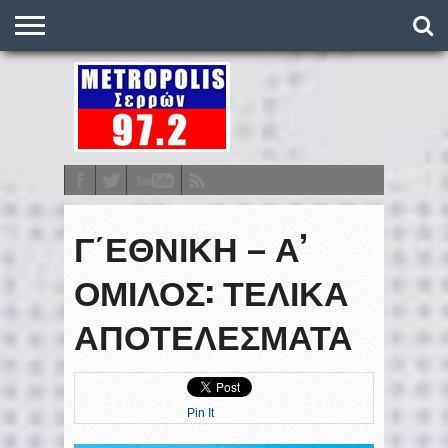
O
ΣΤΑΘΜΌΣ
METRONEWS
ΠΟΔΌΣΦΑΙΡΟ
ΒΑΘΜΟΛΟΓΊΕΣ
ΠΡΟΓΡΆΜΜΑΤΑ
ΣΤΟΊΧΗΜΑ
ΕΠΙΚΟΙΝΩΝΊΑ
Γ΄ΕΘΝΙΚΗ – Α’
ΟΜΙΛΟΣ: ΤΕΛΙΚΑ
ΑΠΟΤΕΛΕΣΜΑΤΑ
Pin It