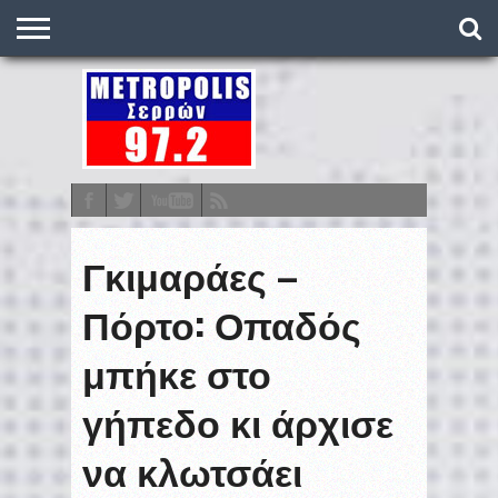
O
ΣΤΑΘΜΌΣ
METRONEWS
ΠΟΔΌΣΦΑΙΡΟ
ΒΑΘΜΟΛΟΓΊΕΣ
ΠΡΟΓΡΆΜΜΑΤΑ
ΣΤΟΊΧΗΜΑ
ΕΠΙΚΟΙΝΩΝΊΑ
Γκιμαράες –
Πόρτο: Οπαδός
μπήκε στο
γήπεδο κι άρχισε
να κλωτσάει