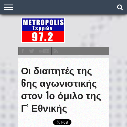
O
ΣΤΑΘΜΌΣ
METRONEWS
ΠΟΔΌΣΦΑΙΡΟ
ΒΑΘΜΟΛΟΓΊΕΣ
ΠΡΟΓΡΆΜΜΑΤΑ
ΣΤΟΊΧΗΜΑ
ΕΠΙΚΟΙΝΩΝΊΑ
Οι διαιτητές της
6ης αγωνιστικής
στον 1ο όμιλο της
Γ’ Εθνικής