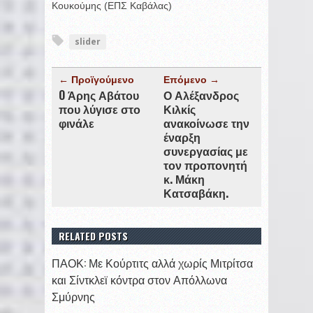
Κουκούμης (ΕΠΣ Καβάλας)
slider
← Προϊγούμενο
Επόμενο →
O Άρης Αβάτου
Ο Αλέξανδρος
που λύγισε στο
Κιλκίς
φινάλε
ανακοίνωσε την
έναρξη
συνεργασίας με
τον προπονητή
κ. Μάκη
Κατσαβάκη.
RELATED POSTS
ΠΑΟΚ: Με Κούρτιτς αλλά χωρίς Μιτρίτσα
και Σίντκλεϊ κόντρα στον Απόλλωνα
Σμύρνης