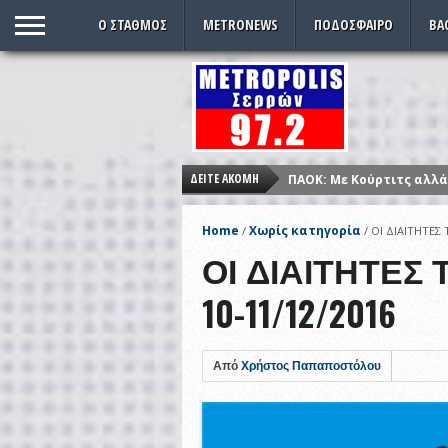
O ΣΤΑΘΜΌΣ
METRONEWS
ΠΟΔΌΣΦΑΙΡΟ
ΒΑ
ΠΑΟΚ: Με Κούρτιτς αλλά
ΔΕΊΤΕ ΑΚΌΜΗ
ΚΙΝΑΛ: Κανονικά στις 5 
Αλλαγή ώρας: Πότε γυρί
Home
Χωρίς κατηγορία
/
/
ΟΙ ΔΙΑΙΤΗΤΕΣ
Σέρρες – συνελήφθη με 
ΟΙ ΔΙΑΙΤΗΤΕΣ
Παρέλαση ξανά μετά από
10-11/12/2016
Εντυπωσιακές εικόνες 
Από
Χρήστος Παπαποστόλου