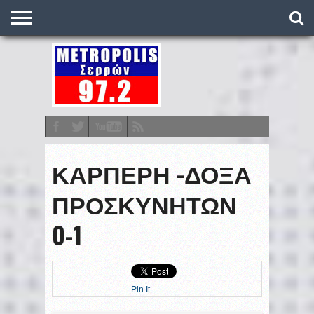
O
ΣΤΑΘΜΌΣ
METRONEWS
ΠΟΔΌΣΦΑΙΡΟ
ΒΑΘΜΟΛΟΓΊΕΣ
ΠΡΟΓΡΆΜΜΑΤΑ
ΣΤΟΊΧΗΜΑ
ΕΠΙΚΟΙΝΩΝΊΑ
ΚΑΡΠΕΡΗ -ΔΟΞΑ
ΠΡΟΣΚΥΝΗΤΩΝ
0-1
Pin It