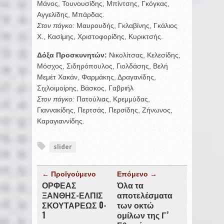
Μάνος, Τουνουσίδης, Μπίντσης, Γκόγκας,
Αγγελίδης, Μπάρδας.
Στον πάγκο:
Μαυρουδής, Γκλαβίνης, Γκάλιος
Χ., Κασίμης, Χριστοφορίδης, Κυρικτσής.
Δόξα Προσκυνητών:
Νικολίτσας, Κελεσίδης,
Μόσχος, Σιδηρόπουλος, Γιολδάσης, Βελή
Μεμέτ Χακάν, Φαρμάκης, Δραγανίδης,
Σιχλοιμοίρης, Βάσκος, Γαβριήλ
Στον πάγκο:
Πατούλιας, Κρεμμύδας,
Γιαννακίδης, Περτσάς, Περσίδης, Ζήνωνος,
Καραγιαννίδης.
slider
← Προϊγούμενο
Επόμενο →
ΟΡΦΕΑΣ
Όλα τα
ΞΑΝΘΗΣ-ΕΛΠΙΣ
αποτελέσματα
ΣΚΟΥΤΑΡΕΩΣ 0-
των οκτώ
1
ομίλων της Γ’