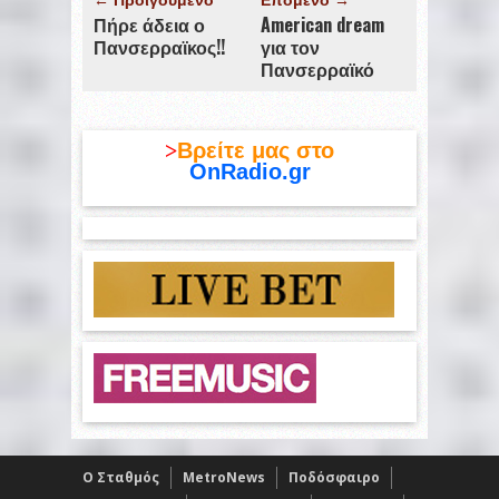
← Προϊγούμενο
Επόμενο →
Πήρε άδεια ο
American dream
Πανσερραϊκος!!
για τον
Πανσερραϊκό
>
Βρείτε μας στο
OnRadio.gr
O Σταθμός
MetroNews
Ποδόσφαιρο