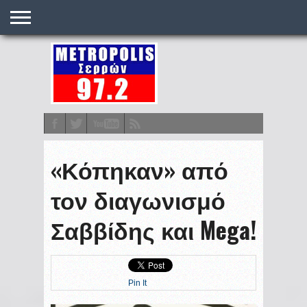
O
ΣΤΑΘΜΌΣ
METRONEWS
ΠΟΔΌΣΦΑΙΡΟ
ΒΑΘΜΟΛΟΓΊΕΣ
ΠΡΟΓΡΆΜΜΑΤΑ
ΣΤΟΊΧΗΜΑ
ΕΠΙΚΟΙΝΩΝΊΑ
«Κόπηκαν» από
τον διαγωνισμό
Σαββίδης και Mega!
Pin It