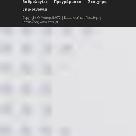
Βαθμολογίες
Προγράμματα
Στοίχημα
Επικοινωνία
Copyright © Metropolis972 | Κατασκευή και Προώθηση
ιστοσελίδας www.Vatsi.gr