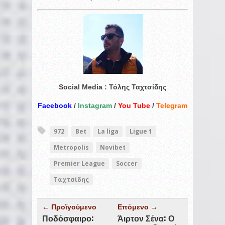
Social Media : Τόλης Ταχτσίδης
Facebook
/
Instagram
/
You Tube
/
Telegram
972
Bet
La liga
Ligue 1
Metropolis
Novibet
Premier League
Soccer
Ταχτσίδης
← Προϊγούμενο
Επόμενο →
Ποδόσφαιρο:
Άιρτον Σένα: Ο