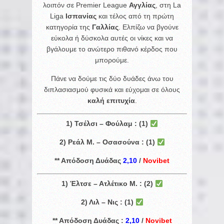
λοιπόν σε Premier League
Αγγλίας
, στη La
Liga
Ισπανίας
και τέλος από τη πρώτη
κατηγορία της
Γαλλίας
. Ελπίζω να βγούνε
εύκολα ή δύσκολα αυτές οι νίκες και να
βγάλουμε το ανώτερο πιθανό κέρδος που
μπορούμε.
Πάνε να δούμε τις δύο δυάδες άνω του
διπλασιασμού φυσικά και εύχομαι σε όλους
καλή επιτυχία
.
1) Τσέλσι – Φούλαμ : (1)
2) Ρεάλ Μ. – Οσασούνα : (1)
** Απόδοση Δυάδας
2,10
/
Novibet
1) Έλτσε – Ατλέτικο Μ. : (2)
2) Λιλ – Νις : (1)
** Απόδοση Δυάδας :
2,10
/
Novibet