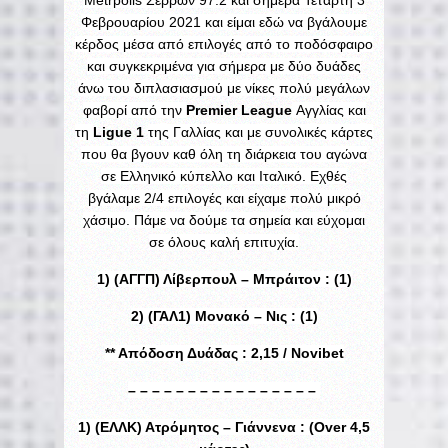
Metrpolis Σερρών 97.2 και σήμερα Τετάρτη 3
Φεβρουαρίου 2021 και είμαι εδώ να βγάλουμε
κέρδος μέσα από επιλογές από το ποδόσφαιρο
και συγκεκριμένα για σήμερα με δύο δυάδες
άνω του διπλασιασμού με νίκες πολύ μεγάλων
φαβορί από την
Premier League
Αγγλίας και
τη
Ligue 1
της Γαλλίας και με συνολικές κάρτες
που θα βγουν καθ όλη τη διάρκεια του αγώνα
σε Ελληνικό κύπελλο και Ιταλικό. Εχθές
βγάλαμε 2/4 επιλογές και είχαμε πολύ μικρό
χάσιμο. Πάμε να δούμε τα σημεία και εύχομαι
σε όλους καλή επιτυχία.
1) (ΑΓΓΠ) Λίβερπουλ – Μπράιτον : (1)
2) (ΓΑΛ1) Μονακό – Νις : (1)
** Απόδοση Δυάδας : 2,15 / Novibet
– – – – – – – – – – – – – – – –
1) (ΕΛΛΚ) Ατρόμητος – Γιάννενα : (Over 4,5