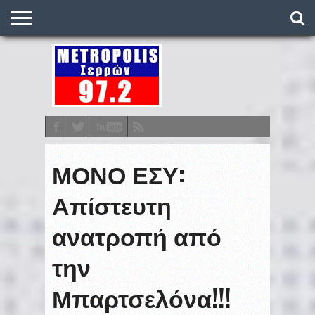
O
ΣΤΑΘΜΌΣ
METRONEWS
ΠΟΔΌΣΦΑΙΡΟ
ΒΑΘΜΟΛΟΓΊΕΣ
ΠΡΟΓΡΆΜΜΑΤΑ
ΣΤΟΊΧΗΜΑ
ΕΠΙΚΟΙΝΩΝΊΑ
ΜΟΝΟ ΕΣΥ:
Απίστευτη
ανατροπή από
την
Μπαρτσελόνα!!!