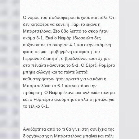
Ο νόμος του ποδοσφαίρου ίσχυσε και πάλι. Ότι
δεν κατάφερε να κάνει η Παρί το έκανε η
Μπαρτσελόνα. Στο 88ο λεπτό το σκορ ήταν
ακόμα 3-1. Εκεί ο Νεϊμάρ έδωσε ελπίδες
αυξάνοντας το σκορ σε 4-1 και στην επόμενη
φάση σε μια..τραβηγμένη απόφαση του
Γερμανού διαιτητή, ο βραζιλιάνος ευστόχησε
στο πέναλτι κάνοντας το 5-1. Ο Σέρτζι Ρομέρτο
μπήκε αλλαγή και τα πέντε λεπτά
καθυστερήσεων ήταν αρκετά για να κάνει η
Μπαρτσελόνα το 6-1 και να πάρει την
πρόκριση. Ο Νεϊμαρ έκανε μια «γλυκιά» σέντρα
και ο Ρομπέρτο ακούμπησε απλά τη μπάλα για
το τελικό 6-1.
Αναξάρτητα από το τι θα γίνει στη συνέχεια της
διοργάνωσης η Μπαρτσελόνα μπαίνει και πάλι