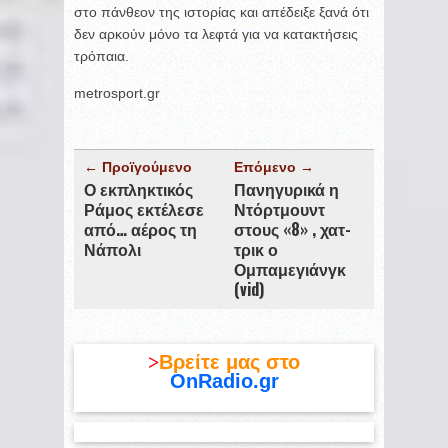
στο πάνθεον της ιστορίας και απέδειξε ξανά ότι
δεν αρκούν μόνο τα λεφτά για να κατακτήσεις
τρόπαια.
metrosport.gr
← Προϊγούμενο
Επόμενο →
Ο εκπληκτικός
Πανηγυρικά η
Ράμος εκτέλεσε
Ντόρτμουντ
από… αέρος τη
στους «8» , χατ-
Νάπολι
τρικ ο
Ομπαμεγιάνγκ
(vid)
>
Βρείτε μας στο
OnRadio.gr