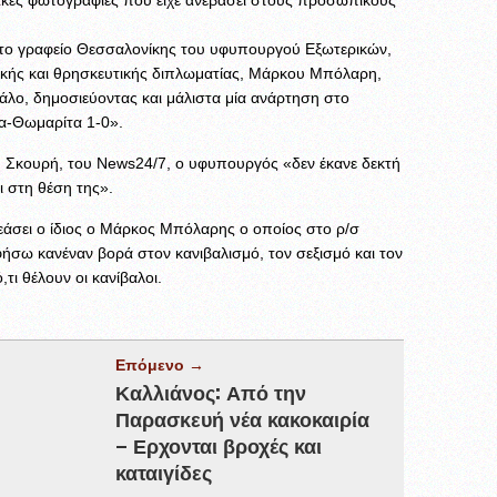
το γραφείο Θεσσαλονίκης του υφυπουργού Εξωτερικών,
τικής και θρησκευτικής διπλωματίας, Μάρκου Μπόλαρη,
άλο, δημοσιεύοντας και μάλιστα μία ανάρτηση στο
α-Θωμαρίτα 1-0».
 Σκουρή, του Νews24/7, ο υφυπουργός «δεν έκανε δεκτή
ι στη θέση της».
ϊδεάσει ο ίδιος ο Μάρκος Μπόλαρης ο οποίος στο ρ/σ
φήσω κανέναν βορά στον κανιβαλισμό, τον σεξισμό και τον
τι θέλουν οι κανίβαλοι.
Επόμενο →
Καλλιάνος: Από την
Παρασκευή νέα κακοκαιρία
– Ερχονται βροχές και
καταιγίδες