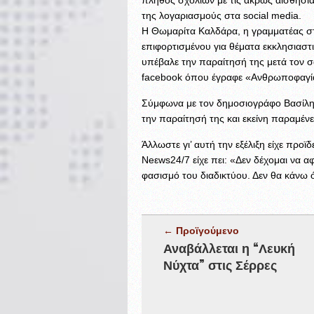
της λογαριασμούς στα social media.
Η Θωμαρίτα Καλδάρα, η γραμματέας σ
επιφορτισμένου για θέματα εκκλησιασ
υπέβαλε την παραίτησή της μετά τον σ
facebook όπου έγραφε «Ανθρωποφαγί
Σύμφωνα με τον δημοσιογράφο Βασίλη
την παραίτησή της και εκείνη παραμένε
Άλλωστε γι’ αυτή την εξέλιξη είχε προ
Neεws24/7 είχε πει: «Δεν δέχομαι να α
φασισμό του διαδικτύου. Δεν θα κάνω ό,
← Προϊγούμενο
Αναβάλλεται η “Λευκή
Νύχτα” στις Σέρρες