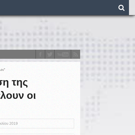
οι”
ση της
λουν οι
o)
ριλίου 2019