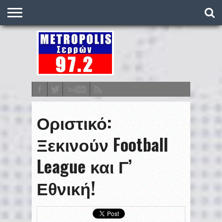
O
ΣΤΑΘΜΌΣ
METRONEWS
ΠΟΔΌΣΦΑΙΡΟ
ΒΑΘΜΟΛΟΓΊΕΣ
ΠΡΟΓΡΆΜΜΑΤΑ
ΣΤΟΊΧΗΜΑ
ΕΠΙΚΟΙΝΩΝΊΑ
Οριστικό:
Ξεκινούν Football
League και Γ’
Εθνική!