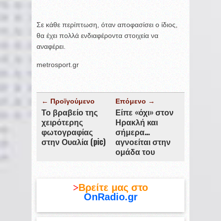
Σε κάθε περίπτωση, όταν αποφασίσει ο ίδιος,
θα έχει πολλά ενδιαφέροντα στοιχεία να
αναφέρει.
metrosport.gr
← Προϊγούμενο
Επόμενο →
Το βραβείο της
Είπε «όχι» στον
χειρότερης
Ηρακλή και
φωτογραφίας
σήμερα…
στην Ουαλία (pic)
αγνοείται στην
ομάδα του
>
Βρείτε μας στο
OnRadio.gr