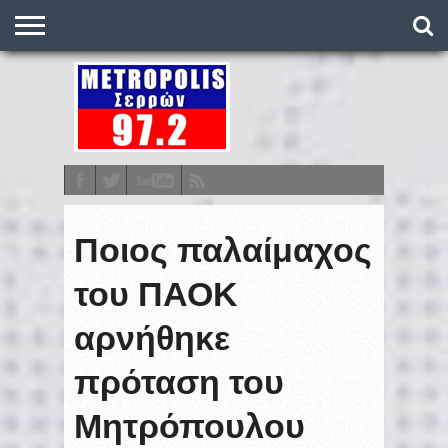
O
ΣΤΑΘΜΌΣ
METRONEWS
ΠΟΔΌΣΦΑΙΡΟ
ΒΑΘΜΟΛΟΓΊΕΣ
ΠΡΟΓΡΆΜΜΑΤΑ
ΣΤΟΊΧΗΜΑ
ΕΠΙΚΟΙΝΩΝΊΑ
Ποιος παλαίμαχος
του ΠΑΟΚ
αρνήθηκε
πρόταση του
Μητρόπουλου