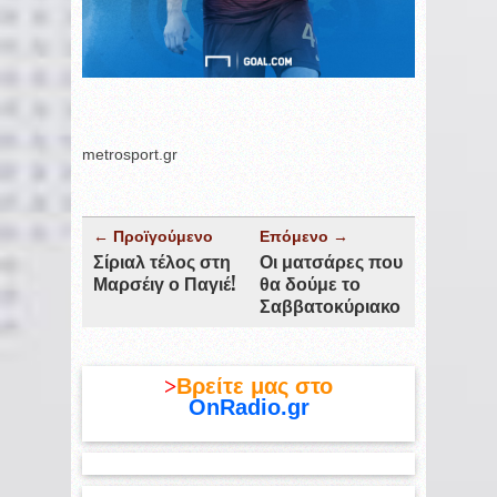
metrosport.gr
← Προϊγούμενο
Επόμενο →
Σίριαλ τέλος στη
Οι ματσάρες που
Μαρσέιγ ο Παγιέ!
θα δούμε το
Σαββατοκύριακο
>
Βρείτε μας στο
OnRadio.gr