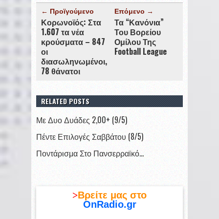
← Προϊγούμενο
Επόμενο →
Κορωνοϊός: Στα
Τα “Κανόνια”
1.607 τα νέα
Του Βορείου
κρούσματα – 847
Ομίλου Της
οι
Football League
διασωληνωμένοι,
78 θάνατοι
RELATED POSTS
Με Δυο Δυάδες 2,00+ (9/5)
Πέντε Επιλογές Σαββάτου (8/5)
Ποντάρισμα Στο Πανσερραϊκό…
>
Βρείτε μας στο
OnRadio.gr