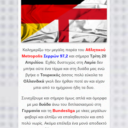
Καλημερίζω την μεγάλη παρέα του
Αθλητικού
Metropolis
Σερρών 97,2
και σήμερα
Τρίτη 20
Απριλίου
. Εχθές δυστυχώς στη
Λαμία
δεν
μπήκε ούτε ένα τέρμα και στη δυάδα μας ενώ
βγήκε ο
Τουρκικός
άσσος πολύ εύκολα τα
Ολλανδικά
γκολ δεν ήρθαν ποτέ αν και είχαν
μπει από το ημίχρονο ήδη τα δυο.
Συνεχίζουμε και σήμερα όμως απλά και όμορφα
με μια
δυάδα
άνω του διπλασιασμού στη
Γερμανία
και τη
Bundesliga
με νίκες μεγάλων
φαβορί και ελπίζω να επαληθευτούν και από
πολύ νωρίς. Ακόμα επέλεξα ένα μονό αποδεκτό