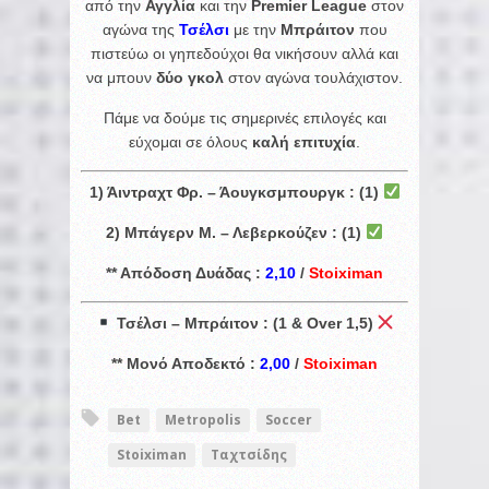
από την
Αγγλία
και την
Premier League
στον
αγώνα της
Τσέλσι
με την
Μπράιτον
που
πιστεύω οι γηπεδούχοι θα νικήσουν αλλά και
να μπουν
δύο γκολ
στον αγώνα τουλάχιστον.
Πάμε να δούμε τις σημερινές επιλογές και
εύχομαι σε όλους
καλή επιτυχία
.
1) Άιντραχτ Φρ. – Άουγκσμπουργκ : (1)
2) Μπάγερν Μ. – Λεβερκούζεν : (1)
** Απόδοση Δυάδας :
2,10
/
Stoiximan
Τσέλσι – Μπράιτον : (1 & Over 1,5)
** Μονό Αποδεκτό :
2,00
/
Stoiximan
Bet
Metropolis
Soccer
Stoiximan
Ταχτσίδης