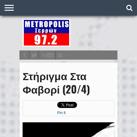
O
ΣΤΑΘΜΌΣ
METRONEWS
ΠΟΔΌΣΦΑΙΡΟ
ΒΑΘΜΟΛΟΓΊΕΣ
ΠΡΟΓΡΆΜΜΑΤΑ
ΣΤΟΊΧΗΜΑ
ΕΠΙΚΟΙΝΩΝΊΑ
Στήριγμα Στα
Φαβορί (20/4)
Pin It