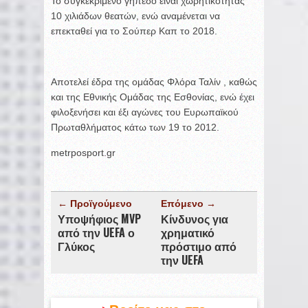
Το συγκεκριμένο γήπεδο είναι χωρητικότητας
10 χιλιάδων θεατών, ενώ αναμένεται να
επεκταθεί για το Σούπερ Καπ το 2018.
Αποτελεί έδρα της ομάδας Φλόρα Ταλίν , καθώς
και της Εθνικής Ομάδας της Εσθονίας, ενώ έχει
φιλοξενήσει και έξι αγώνες του Ευρωπαϊκού
Πρωταθλήματος κάτω των 19 το 2012.
metrposport.gr
← Προϊγούμενο
Επόμενο →
Υποψήφιος MVP
Κίνδυνος για
από την UEFA ο
χρηματικό
Γλύκος
πρόστιμο από
την UEFA