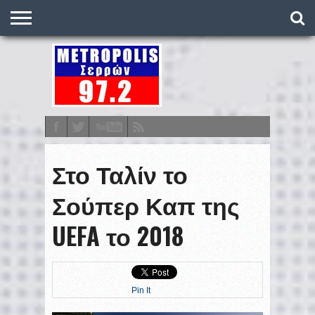
O
ΣΤΑΘΜΌΣ
METRONEWS
ΠΟΔΌΣΦΑΙΡΟ
ΒΑΘΜΟΛΟΓΊΕΣ
ΠΡΟΓΡΆΜΜΑΤΑ
ΣΤΟΊΧΗΜΑ
ΕΠΙΚΟΙΝΩΝΊΑ
Στο Ταλίν το
Σούπερ Καπ της
UEFA το 2018
Pin It