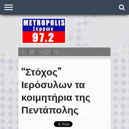
O
ΣΤΑΘΜΌΣ
METRONEWS
ΠΟΔΌΣΦΑΙΡΟ
ΒΑΘΜΟΛΟΓΊΕΣ
ΠΡΟΓΡΆΜΜΑΤΑ
ΣΤΟΊΧΗΜΑ
ΕΠΙΚΟΙΝΩΝΊΑ
“Στόχος”
Ιερόσυλων τα
κοιμητήρια της
Πεντάπολης