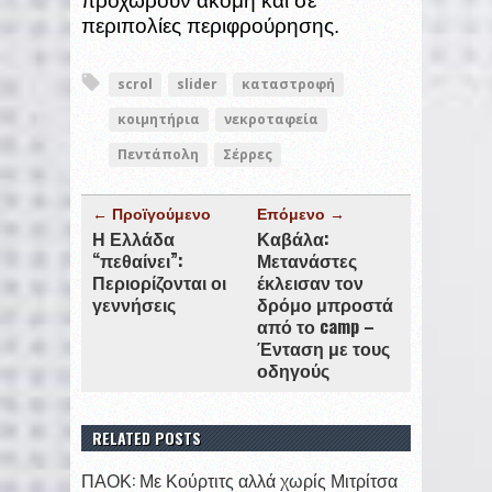
προχωρούν ακόμη και σε
περιπολίες περιφρούρησης.
scrol
slider
καταστροφή
κοιμητήρια
νεκροταφεία
Πεντάπολη
Σέρρες
← Προϊγούμενο
Επόμενο →
Η Ελλάδα
Καβάλα:
“πεθαίνει”:
Μετανάστες
Περιορίζονται οι
έκλεισαν τον
γεννήσεις
δρόμο μπροστά
από το camp –
Ένταση με τους
οδηγούς
RELATED POSTS
ΠΑΟΚ: Με Κούρτιτς αλλά χωρίς Μιτρίτσα