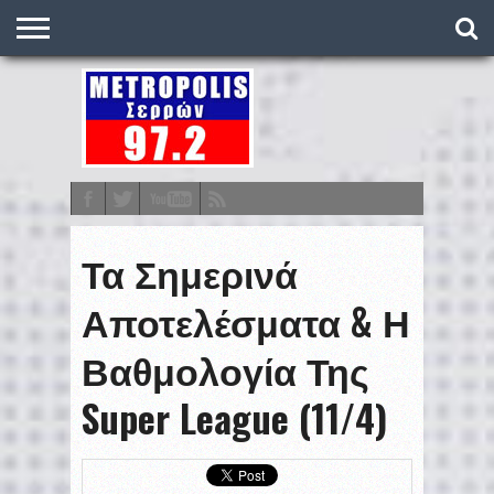
O
ΣΤΑΘΜΌΣ
METRONEWS
ΠΟΔΌΣΦΑΙΡΟ
ΒΑΘΜΟΛΟΓΊΕΣ
ΠΡΟΓΡΆΜΜΑΤΑ
ΣΤΟΊΧΗΜΑ
ΕΠΙΚΟΙΝΩΝΊΑ
Τα Σημερινά
Αποτελέσματα & Η
Βαθμολογία Της
Super League (11/4)