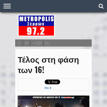
O
ΣΤΑΘΜΌΣ
METRONEWS
ΠΟΔΌΣΦΑΙΡΟ
ΒΑΘΜΟΛΟΓΊΕΣ
ΠΡΟΓΡΆΜΜΑΤΑ
ΣΤΟΊΧΗΜΑ
ΕΠΙΚΟΙΝΩΝΊΑ
Τέλος στη φάση
των 16!
Pin It