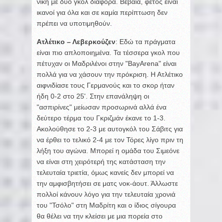
νίκη με δύο γκολ διαφορά. Βέβαια, φέτος είναι
ικανοί για όλα και σε καμία περίπτωση δεν
πρέπει να υποτιμηθούν.
Ατλέτικο – Λεβερκούζεν
: Εδώ τα πράγματα
είναι πιο απλοποιημένα. Τα τέσσερα γκολ που
πέτυχαν οι Μαδριλένοι στην "BayArena" είναι
πολλά για να χάσουν την πρόκριση. Η Ατλέτικο
αιφνιδίασε τους Γερμανούς και το σκορ ήταν
ήδη 0-2 στο 25'. Στην επανάληψη οι
"ασπιρίνες" μείωσαν προσωρινά αλλά ένα
δεύτερο τέρμα του Γκριζμάν έκανε το 1-3.
Ακολούθησε το 2-3 με αυτογκόλ του Σάβιτς για
να έρθει το τελικό 2-4 με τον Τόρες λίγο πριν τη
λήξη του αγώνα. Μπορεί η ομάδα του Σιμεόνε
να είναι στη χειρότερή της κατάσταση την
τελευταία τριετία, όμως κανείς δεν μπορεί να
την αμφισβητήσει σε ματς νοκ-άουτ. Άλλωστε
πολλοί κάνουν λόγο για την τελευταία χρονιά
του "Τσόλο" στη Μαδρίτη και ο ίδιος σίγουρα
θα θέλει να την κλείσει με μια πορεία στο