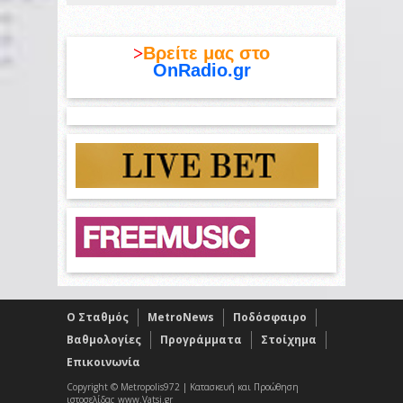
>
Βρείτε μας στο
OnRadio.gr
O Σταθμός
MetroNews
Ποδόσφαιρο
Βαθμολογίες
Προγράμματα
Στοίχημα
Επικοινωνία
Copyright © Metropolis972 | Κατασκευή και Προώθηση
ιστοσελίδας www.Vatsi.gr