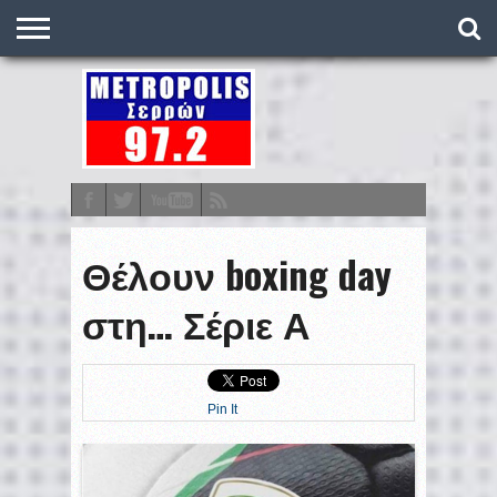
O
ΣΤΑΘΜΌΣ
METRONEWS
ΠΟΔΌΣΦΑΙΡΟ
ΒΑΘΜΟΛΟΓΊΕΣ
ΠΡΟΓΡΆΜΜΑΤΑ
ΣΤΟΊΧΗΜΑ
ΕΠΙΚΟΙΝΩΝΊΑ
Θέλουν boxing day
στη… Σέριε Α
Pin It