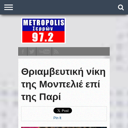
O
ΣΤΑΘΜΌΣ
METRONEWS
ΠΟΔΌΣΦΑΙΡΟ
ΒΑΘΜΟΛΟΓΊΕΣ
ΠΡΟΓΡΆΜΜΑΤΑ
ΣΤΟΊΧΗΜΑ
ΕΠΙΚΟΙΝΩΝΊΑ
Θριαμβευτική νίκη
της Μονπελιέ επί
της Παρί
Pin It