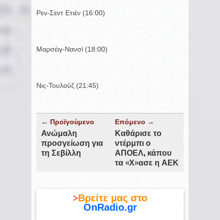
Ρεν-Σεντ Ετιέν (16:00)
Μαρσέιγ-Νανσί (18:00)
Νις-Τουλούζ (21:45)
← Προϊγούμενο
Επόμενο →
Ανώμαλη
Καθάρισε το
προσγείωση για
ντέρμπι ο
τη Σεβίλλη
ΑΠΟΕΛ, κάπου
τα «Χ»ασε η ΑΕΚ
>
Βρείτε μας στο
OnRadio.gr