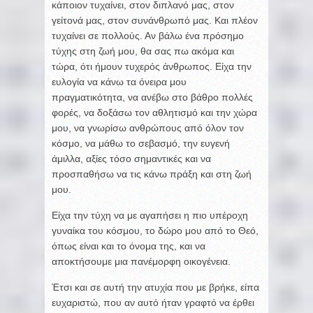
κάποιον τυχαίνει, στον διπλανό μας, στον
γείτονά μας, στον συνάνθρωπό μας. Και πλέον
τυχαίνει σε πολλούς. Αν βάλω ένα πρόσημο
τύχης στη ζωή μου, θα σας πω ακόμα και
τώρα, ότι ήμουν τυχερός άνθρωπος. Είχα την
ευλογία να κάνω τα όνειρα μου
πραγματικότητα, να ανέβω στο βάθρο πολλές
φορές, να δοξάσω τον αθλητισμό και την χώρα
μου, να γνωρίσω ανθρώπους από όλον τον
κόσμο, να μάθω το σεβασμό, την ευγενή
άμιλλα, αξίες τόσο σημαντικές και να
προσπαθήσω να τις κάνω πράξη και στη ζωή
μου.
Είχα την τύχη να με αγαπήσει η πιο υπέροχη
γυναίκα του κόσμου, το δώρο μου από το Θεό,
όπως είναι και το όνομα της, και να
αποκτήσουμε μια πανέμορφη οικογένεια.
Έτσι και σε αυτή την ατυχία που με βρήκε, είπα
ευχαριστώ, που αν αυτό ήταν γραφτό να έρθει