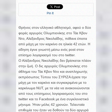
Pin It
Θρήνος στον ελληνικό αθλητισμό, αφού ο δύο
φορές αργυρός Ολυμπιονίκης στο Τάε Κβον
Ντο, Αλέξανδρος Νικολαΐδης, πέθανε έπειτα
από μάχη με τον καρκίνο σε ηλικία 42 ετών. Η
είδηση έγινε γνωστή μέσω ενός post στον
επίσημο λογαριασμό του στο twitter.
Ο Αλέξανδρος Νικολαΐδης δεν βρίσκεται πλέον
στην ζωή. Ο δις αργυρός Ολυμπιονίκης στο
άθλημα του Τάε Κβον Ντο και αναπληρωτής
εκπρόσωπος Τύπου του ΣΥΡΙΖΑ έχασε την
μάχη με τον καρκίνο και συγκεκριμένα με το
καρκίνωμα NUT, με τα νέα να ανακοινώνονται
από τους επίσημους λογαριασμούς του στο
twitter και το Facebook με ένα συγκλονιστικό
μήνυμα. Ήταν μόλις 42 χρονών. Τελευταία
επιθυμία του ήταν να δοθούν τα δύο αργυρά