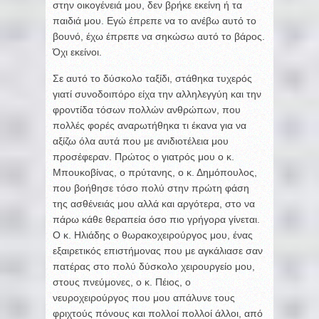
στην οικογένειά μου, δεν βρήκε εκείνη ή τα
παιδιά μου. Εγώ έπρεπε να το ανέβω αυτό το
βουνό, έχω έπρεπε να σηκώσω αυτό το βάρος.
Όχι εκείνοι.
Σε αυτό το δύσκολο ταξίδι, στάθηκα τυχερός
γιατί συνοδοιπόρο είχα την αλληλεγγύη και την
φροντίδα τόσων πολλών ανθρώπων, που
πολλές φορές αναρωτήθηκα τι έκανα για να
αξίζω όλα αυτά που με ανιδιοτέλεια μου
προσέφεραν. Πρώτος ο γιατρός μου ο κ.
Μπουκοβίνας, ο πρύτανης, ο κ. Δημόπουλος,
που βοήθησε τόσο πολύ στην πρώτη φάση
της ασθένειάς μου αλλά και αργότερα, στο να
πάρω κάθε θεραπεία όσο πιο γρήγορα γίνεται.
Ο κ. Ηλιάδης ο θωρακοχειρούργος μου, ένας
εξαιρετικός επιστήμονας που με αγκάλιασε σαν
πατέρας στο πολύ δύσκολο χειρουργείο μου,
στους πνεύμονες, ο κ. Πέιος, ο
νευροχειρούργος που μου απάλυνε τους
φριχτούς πόνους και πολλοί πολλοί άλλοι, από