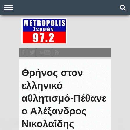
O
ΣΤΑΘΜΌΣ
METRONEWS
ΠΟΔΌΣΦΑΙΡΟ
ΒΑΘΜΟΛΟΓΊΕΣ
ΠΡΟΓΡΆΜΜΑΤΑ
ΣΤΟΊΧΗΜΑ
ΕΠΙΚΟΙΝΩΝΊΑ
Θρήνος στον
ελληνικό
αθλητισμό-Πέθανε
ο Αλέξανδρος
Νικολαΐδης