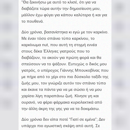
“Θα ξεκινήσω με αυτό το κλισέ, ότι για να
διαβάζετε τώρα αυτήν την δημοσίευση μου,
μάλλον έχω φύγει για κάπου καλύτερα ή και για
το πουθενά.
Δύο χρόνια, βασανίστηκα κι εγώ με τον καρκίνο.
Με έναν τόσο σπάνιο τύπο καρκίνου, το
καρκίνωμα nut, που αυτή τη στιγμή εννέα
στους δέκα Έλληνες γιατρούς που το
διαβάζουν, το ακούν για πρώτη φορά και θα
σπεύσουν να το ψάξουν. Ευτυχώς ο δικός μου
γιατρός, ο υπέροχος Γιάννης Μπουκοβίνας που
με πήρε από το χέρι στο πιο δύσκολο ταξίδι της
ζωής μου, τον γνώριζε αυτόν τον σπάνιο τύπο
και έκανε τα πάντα για να με σώσει ή να μου
χαρίσει λίγη παραπάνω ζωή. Κίνησε γη και
ουρανό, να φέρει φάρμακα κυριολεκτικά από
την άλλη άκρη της γης για να τα δοκιμάσω.
Δύο χρόνια δεν είπα ποτέ “Γιατί σε εμένα”; Δεν
υπάρχει πιο εγωιστική σκέψη από αυτή. Σε