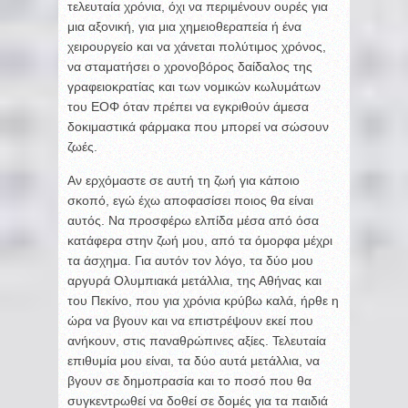
τελευταία χρόνια, όχι να περιμένουν ουρές για
μια αξονική, για μια χημειοθεραπεία ή ένα
χειρουργείο και να χάνεται πολύτιμος χρόνος,
να σταματήσει ο χρονοβόρος δαίδαλος της
γραφειοκρατίας και των νομικών κωλυμάτων
του ΕΟΦ όταν πρέπει να εγκριθούν άμεσα
δοκιμαστικά φάρμακα που μπορεί να σώσουν
ζωές.
Αν ερχόμαστε σε αυτή τη ζωή για κάποιο
σκοπό, εγώ έχω αποφασίσει ποιος θα είναι
αυτός. Να προσφέρω ελπίδα μέσα από όσα
κατάφερα στην ζωή μου, από τα όμορφα μέχρι
τα άσχημα. Για αυτόν τον λόγο, τα δύο μου
αργυρά Ολυμπιακά μετάλλια, της Αθήνας και
του Πεκίνο, που για χρόνια κρύβω καλά, ήρθε η
ώρα να βγουν και να επιστρέψουν εκεί που
ανήκουν, στις παναθρώπινες αξίες. Τελευταία
επιθυμία μου είναι, τα δύο αυτά μετάλλια, να
βγουν σε δημοπρασία και το ποσό που θα
συγκεντρωθεί να δοθεί σε δομές για τα παιδιά