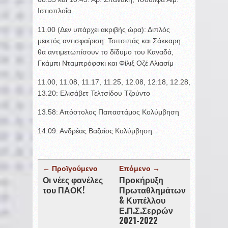
Ιστιοπλοΐα
11.00 (Δεν υπάρχει ακριβής ώρα): Διπλός
μεικτός αντισφαίριση: Τσιτσιπάς και Σάκκαρη
θα αντιμετωπίσουν το δίδυμο του Καναδά,
Γκάμπι Νταμπρόφσκι και Φίλιξ Οζέ Αλιασίμ
11.00, 11.08, 11.17, 11.25, 12.08, 12.18, 12.28,
13.20: Ελισάβετ Τελτσίδου Τζούντο
13.58: Απόστολος Παπαστάμος Κολύμβηση
14.09: Ανδρέας Βαζαίος Κολύμβηση
← Προϊγούμενο
Επόμενο →
Οι νέες φανέλες
Προκήρυξη
του ΠΑΟΚ!
Πρωταθλημάτων
& Κυπέλλου
Ε.Π.Σ.Σερρών
2021-2022