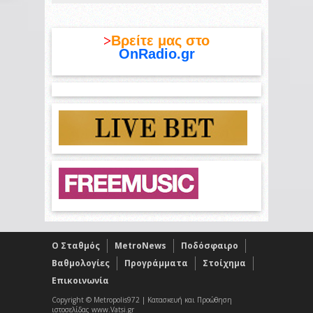
>
Βρείτε μας στο
OnRadio.gr
O Σταθμός
MetroNews
Ποδόσφαιρο
Βαθμολογίες
Προγράμματα
Στοίχημα
Επικοινωνία
Copyright © Metropolis972 | Κατασκευή και Προώθηση
ιστοσελίδας www.Vatsi.gr