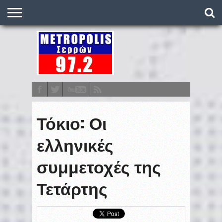
O
ΣΤΑΘΜΌΣ
METRONEWS
ΠΟΔΌΣΦΑΙΡΟ
ΒΑΘΜΟΛΟΓΊΕΣ
ΠΡΟΓΡΆΜΜΑΤΑ
ΣΤΟΊΧΗΜΑ
ΕΠΙΚΟΙΝΩΝΊΑ
Τόκιο: Οι
ελληνικές
συμμετοχές της
Τετάρτης