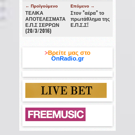
← Προϊγούμενο
Επόμενο →
ΤΕΛΙΚΑ
Στον ”αέρα” το
ΑΠΟΤΕΛΕΣΜΑΤΑ
πρωτάθλημα της
Ε.Π.Σ ΣΕΡΡΩΝ
Ε.Π.Σ.Σ!
(20/3/2016)
>
Βρείτε μας στο
OnRadio.gr