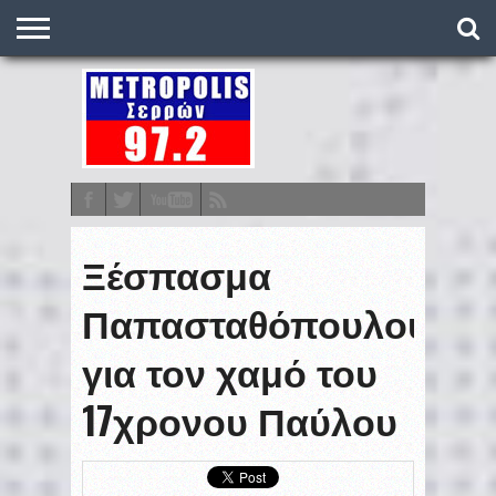
O
ΣΤΑΘΜΌΣ
METRONEWS
ΠΟΔΌΣΦΑΙΡΟ
ΒΑΘΜΟΛΟΓΊΕΣ
ΠΡΟΓΡΆΜΜΑΤΑ
ΣΤΟΊΧΗΜΑ
ΕΠΙΚΟΙΝΩΝΊΑ
Ξέσπασμα
Παπασταθόπουλου
για τον χαμό του
17χρονου Παύλου