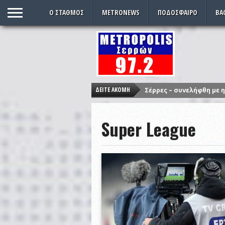
O ΣΤΑΘΜΌΣ
METRONEWS
ΠΟΔΌΣΦΑΙΡΟ
ΒΑ
ΔΕΊΤΕ ΑΚΌΜΗ
Σέρρες – συνελήφθη με 
Παρέλαση ξανά μετά από
Super League
Εντυπωσιακές εικόνες 
ΠΑΟΚ: Με Κούρτιτς αλλά
ΚΙΝΑΛ: Κανονικά στις 5 
Αλλαγή ώρας: Πότε γυρί