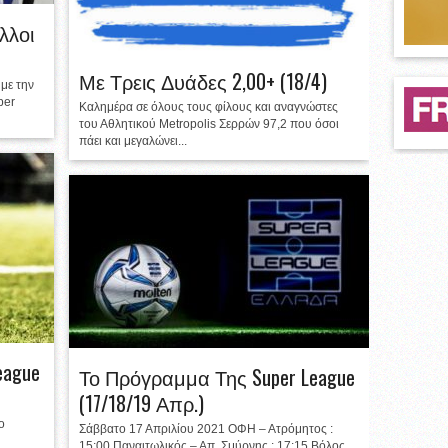
λλοι
Με Τρεις Δυάδες 2,00+ (18/4)
 με την
per
Καλημέρα σε όλους τους φίλους και αναγνώστες
του Αθλητικού Metropolis Σερρών 97,2 που όσοι
πάει και μεγαλώνει...
eague
Το Πρόγραμμα Της Super League
(17/18/19 Απρ.)
ο
Σάββατο 17 Απριλίου 2021 ΟΦΗ – Ατρόμητος :
15:00 Παναιτωλικός – Απ. Σμύρνης : 17:15 Βόλος