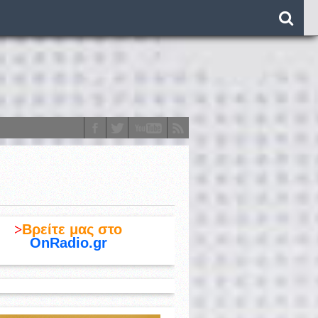
o)
>
Βρείτε μας στο
OnRadio.gr