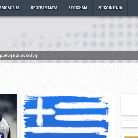
ΘΜΟΛΟΓΊΕΣ
ΠΡΟΓΡΆΜΜΑΤΑ
ΣΤΟΊΧΗΜΑ
ΕΠΙΚΟΙΝΩΝΊΑ
ηρωίνη και κοκαΐνη
 32 χρόνια σε χωριό των Σερρών – Συγκίνηση και υπερηφάνεια (vide
από τη στρατιωτική παρέλαση της Θεσσαλονίκης
 χωρίς Μιτρίτσα και Σίντκλεϊ κόντρα στον Απόλλωνα Σμύρνης
και 12 Δεκεμβρίου οι εσωκομματικές εκλογές
ζουμε τα ρολόγια μας μια ώρα πίσω